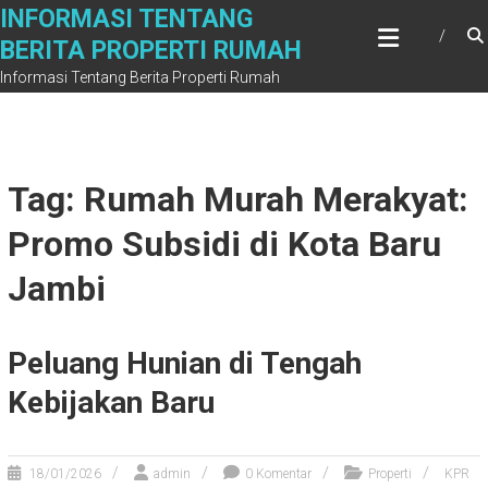
Skip
INFORMASI TENTANG
to
BERITA PROPERTI RUMAH
content
Informasi Tentang Berita Properti Rumah
Tag: Rumah Murah Merakyat:
Promo Subsidi di Kota Baru
Jambi
Peluang Hunian di Tengah
Kebijakan Baru
18/01/2026
admin
0 Komentar
Properti
KPR