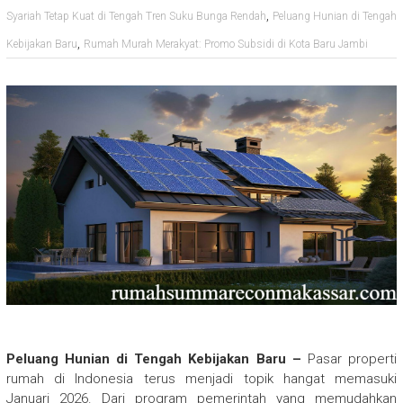
,
Syariah Tetap Kuat di Tengah Tren Suku Bunga Rendah
Peluang Hunian di Tengah
,
Kebijakan Baru
Rumah Murah Merakyat: Promo Subsidi di Kota Baru Jambi
Peluang Hunian di Tengah Kebijakan Baru –
Pasar properti
rumah di Indonesia terus menjadi topik hangat memasuki
Januari 2026. Dari program pemerintah yang memudahkan