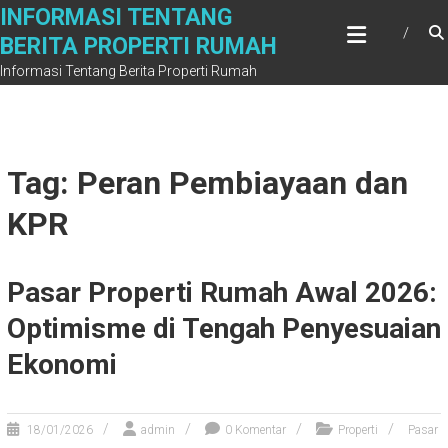
Skip
INFORMASI TENTANG
to
BERITA PROPERTI RUMAH
content
Informasi Tentang Berita Properti Rumah
Tag: Peran Pembiayaan dan
KPR
Pasar Properti Rumah Awal 2026:
Optimisme di Tengah Penyesuaian
Ekonomi
18/01/2026
admin
0 Komentar
Properti
Pasar