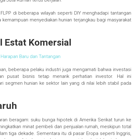
iga Juta Rumah terus berjalan.
FLPP di beberapa wilayah seperti DIY menghadapi tantangan
da kemampuan menyediakan hunian terjangkau bagi masyarakat
 Estat Komersial
: Harapan Baru dan Tantangan
an, beberapa pelaku industri juga mengamati bahwa investasi
an pusat bisnis tetap menarik perhatian investor. Hal ini
segmen hunian ke sektor lain yang di nilai lebih stabil pada
aruh
ran beragam: suku bunga hipotek di Amerika Serikat turun ke
ingkatkan minat pembeli dan penjualan rumah, meskipun total
am tiga dekade. Sementara itu di pasar Eropa seperti Inggris,