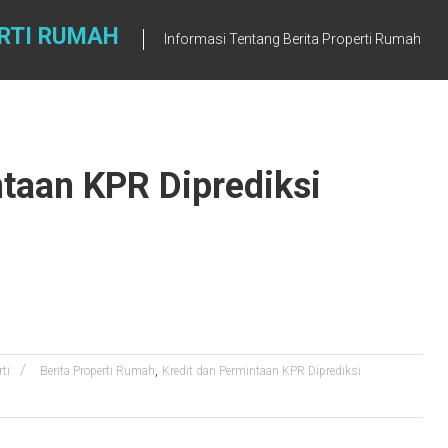
ERTI RUMAH
Informasi Tentang Berita Properti Rumah
ntaan KPR Diprediksi
,
ti
Berita Properti Rumah
Kredit dan Permintaan KPR Diprediksi