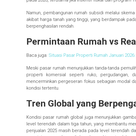
pada 2026, terutama jika insentif fiskal dan program T
Namun, pembangunan rumah subsidi melalui skema 
akibat harga tanah yang tinggi, yang berdampak pa
berpenghasilan rendah.
Permintaan Rumah vs Real
Baca juga:
Situasi Pasar Properti Rumah Januari 2026
Meski pasar rumah menunjukkan tanda-tanda pemulih
properti komersial seperti ruko, pergudangan, d
mencerminkan pergeseran fokus sebagian modal dari 
kondisi tertentu.
Tren Global yang Berpeng
Kondisi pasar rumah global juga menunjukkan gamba
level terendah dalam tiga tahun, yang membantu men
penjualan 2025 masih berada pada level terendah dal